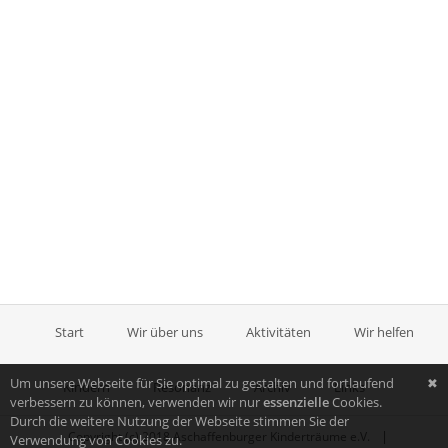
Start
Wir über uns
Aktivitäten
Wir helfen
Um unsere Webseite für Sie optimal zu gestalten und fortlaufend
✖
Kindern
Resonanz
Archiv
Links
verbessern zu können, verwenden wir nur
essenzielle
Cookies.
Durch die weitere Nutzung der Webseite stimmen Sie der
|
Copyright (c) 2018 Aschaffenburger Kinderträume e.V.
Verwendung von Cookies zu.