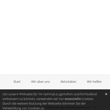
Start
Wir über uns
Aktivitäten
Wir helfen
Um unsere Webseite für Sie optimal zu gestalten und fortlaufend
✖
Kindern
Resonanz
Archiv
Links
verbessern zu können, verwenden wir nur
essenzielle
Cookies.
Durch die weitere Nutzung der Webseite stimmen Sie der
|
Copyright (c) 2018 Aschaffenburger Kinderträume e.V.
Verwendung von Cookies zu.