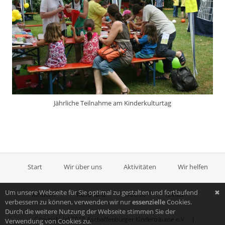
Jährliche Teilnahme am Kinderkulturtag
Start
Wir über uns
Aktivitäten
Wir helfen
Um unsere Webseite für Sie optimal zu gestalten und fortlaufend
✖
Kindern
Resonanz
Archiv
Links
verbessern zu können, verwenden wir nur
essenzielle
Cookies.
Durch die weitere Nutzung der Webseite stimmen Sie der
|
Copyright (c) 2018 Aschaffenburger Kinderträume e.V.
Verwendung von Cookies zu.