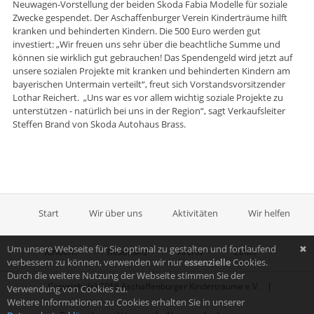
Neuwagen-Vorstellung der beiden Skoda Fabia Modelle für soziale
Zwecke gespendet. Der Aschaffenburger Verein Kinderträume hilft
kranken und behinderten Kindern. Die 500 Euro werden gut
investiert: „Wir freuen uns sehr über die beachtliche Summe und
können sie wirklich gut gebrauchen! Das Spendengeld wird jetzt auf
unsere sozialen Projekte mit kranken und behinderten Kindern am
bayerischen Untermain verteilt“, freut sich Vorstandsvorsitzender
Lothar Reichert. „Uns war es vor allem wichtig soziale Projekte zu
unterstützen - natürlich bei uns in der Region“, sagt Verkaufsleiter
Steffen Brand von Skoda Autohaus Brass.
Start
Wir über uns
Aktivitäten
Wir helfen
Um unsere Webseite für Sie optimal zu gestalten und fortlaufend
✖
Kindern
Resonanz
Archiv
Links
verbessern zu können, verwenden wir nur
essenzielle
Cookies.
Durch die weitere Nutzung der Webseite stimmen Sie der
|
Copyright (c) 2018 Aschaffenburger Kinderträume e.V.
Verwendung von Cookies zu.
Weitere Informationen zu Cookies erhalten Sie in unserer